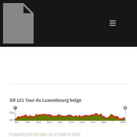
Posted by
Els De Man
on
25 March 2023