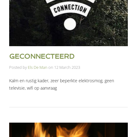
GECONNECTEERD
Posted by
Els De Man
on
12 March 2023
Kalm en rustig kader, zeer beperkte elektrosmog, geen
televisie, wifi op aanvraag