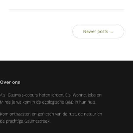
Newer posts →
Over ons
Als Gaumais-coeurs heten Jeroen, Els, Wonne, Joba en
Minte je welkom in de ecologische B&B in hun huis.
Kom onthaasten en genieten van de rust, de natuur en
de prachtige Gaumestreek.