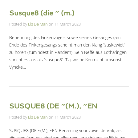
Susque8 (die ~ (m.)
Posted by
Els De Man
on
11 March 2023
Benennung des Finkenvogels sowie seines Gesanges (am
Ende des Finkengesangs scheint man den Klang “suskewiet”
zu hören (zumindest in Flandern). Sein Neffe aus Lotharingen
spricht es aus als “susque8”. Tja, wir heißen nicht umsonst
Vyncke…
SUSQUE8 (DE ~(M.), ~EN
Posted by
Els De Man
on
11 March 2023
SUSQUE8 (DE ~(M.), ~EN Benaming voor zowel de vink, als
zijn zang (aan het eind van elke reguliere vinkenslag lijk je wel