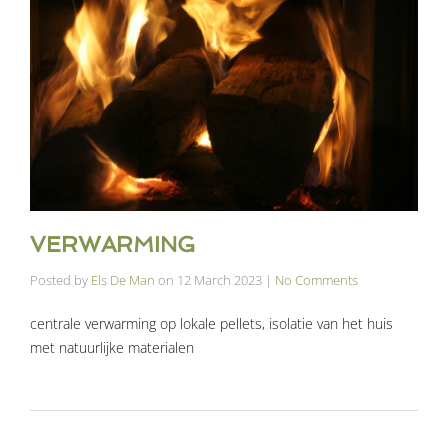
VERWARMING
Posted by
Els De Man
on
12 March 2023
|
No Comments
centrale verwarming op lokale pellets, isolatie van het huis
met natuurlijke materialen