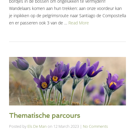
bordjes in de bossen om ongelukken te vermijden!!
Wandelaars komen aan hun trekken: aan onze voordeur kan
je inpikken op de pelgrimsroute naar Santiago de Compostella
en er passeren ook 3 van de …
Read More
Thematische parcours
Posted by
Els De Man
on
12 March 2023
|
No Comments