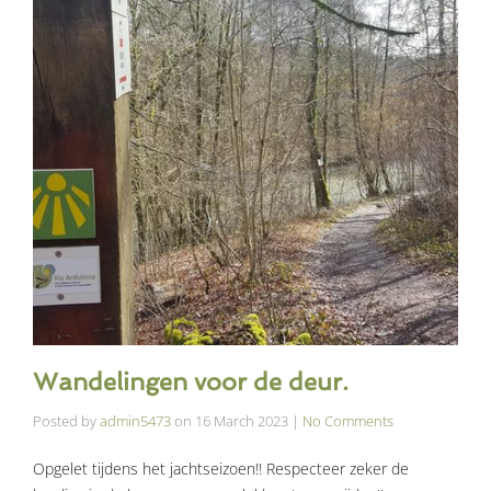
Wandelingen voor de deur.
Posted by
admin5473
on
16 March 2023
|
No Comments
Opgelet tijdens het jachtseizoen!! Respecteer zeker de