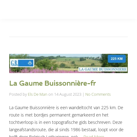
La Gaume Buissonnière-fr
Posted by
Els De Man
on
14 August 2023
|
No Comments
La Gaume Buissonnière is een wandeltocht van 225 km. De
route is met bordjes permanent gemarkeerd en het
tochtverloop is in een topografische gids beschreven. Deze
langeafstandsroute, die al sinds 1986 bestaat, loopt voor de
helft door Belgisch Lotharingen, ook …
Read More