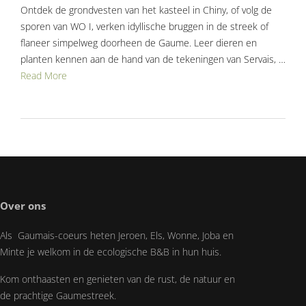
Ontdek de grondvesten van het kasteel in Chiny, of volg de
sporen van WO I, verken idyllische bruggen in de streek of
flaneer simpelweg doorheen de Gaume. Leer dieren en
planten kennen aan de hand van de tekeningen van Servais, …
Read More
Over ons
Als Gaumais-coeurs heten Jeroen, Els, Wonne, Joba en
Minte je welkom in de ecologische B&B in hun huis.
Kom onthaasten en genieten van de rust, de natuur en
de prachtige Gaumestreek.